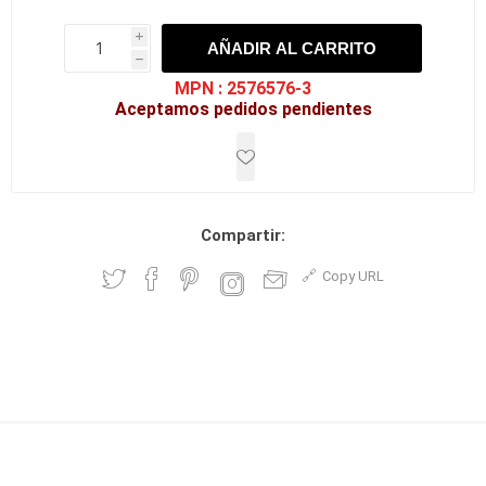
i
AÑADIR AL CARRITO
h
h
MPN :
2576576-3
Aceptamos pedidos pendientes
Compartir:
Copy URL