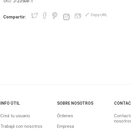
SKU:
J-23508-1
Copy URL
Compartir:
INFO ÚTIL
SOBRE NOSOTROS
CONTA
Creá tu usuario
Órdenes
Contact
nosotro
Trabajá con nosotros
Empresa