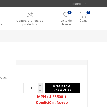
0
0
Compare la lista de
Lista de
$0.00
ta
productos
deseos
TA DE
AÑADIR AL
i
CARRITO
h
h
MPN :
J-23508-1
Condición :
Nuevo