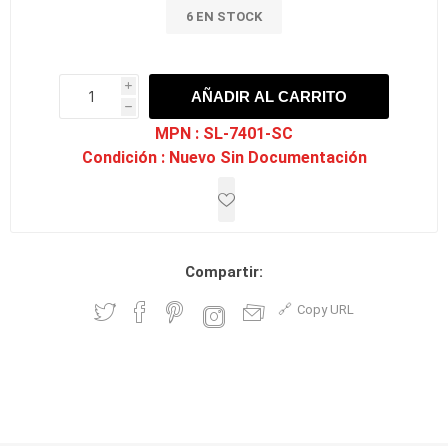
6 EN STOCK
i
AÑADIR AL CARRITO
h
h
MPN :
SL-7401-SC
Condición :
Nuevo Sin Documentación
Compartir:
Copy URL