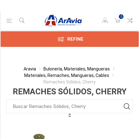
0
Gama de precios
Min:$
275,00
REFINE
ax:$
042,00
Categoría
Aravia
Bulonería, Materiales, Mangueras
Materiales, Remaches, Mangueras, Cables
Remaches Sólidos, Cherry
Fabricante
REMACHES SÓLIDOS, CHERRY
Diámetro
Tipo
Largo Total