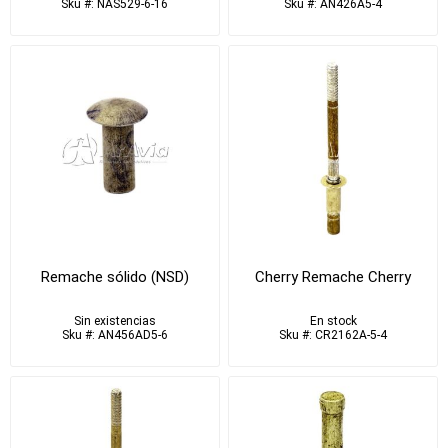
Sku #: NAS529-6-16
Sku #: AN426A5-4
Remache sólido (NSD)
Cherry Remache Cherry
Sin existencias
En stock
Sku #: AN456AD5-6
Sku #: CR2162A-5-4