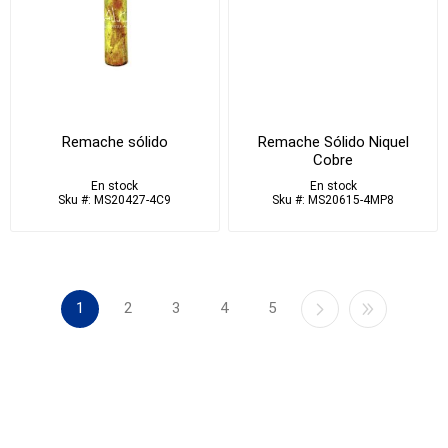
Remache sólido
Remache Sólido Niquel
Cobre
En stock
En stock
Sku #: MS20427-4C9
Sku #: MS20615-4MP8
1
2
3
4
5