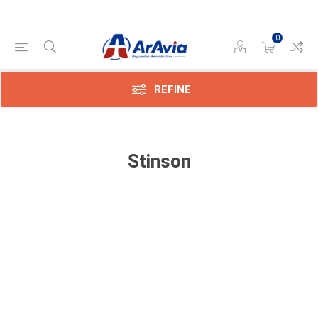
0
REFINE
Stinson