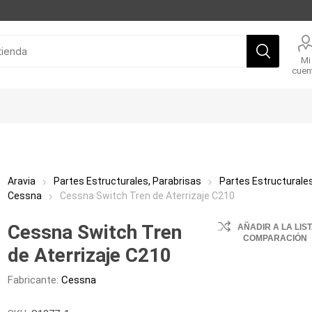
Mi
cuen
Aravia
Partes Estructurales, Parabrisas
Partes Estructurale
Cessna
Cessna Switch Tren de Aterrizaje C210
Cessna Switch Tren
AÑADIR A LA LIS
COMPARACIÓN
de Aterrizaje C210
Fabricante:
Cessna