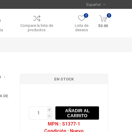
0
0
Compare la lista de
Lista de
$0.00
ta
productos
deseos
s
EN STOCK
TA DE
AÑADIR AL
i
CARRITO
h
h
MPN :
S1377-1
Condición :
Nuevo