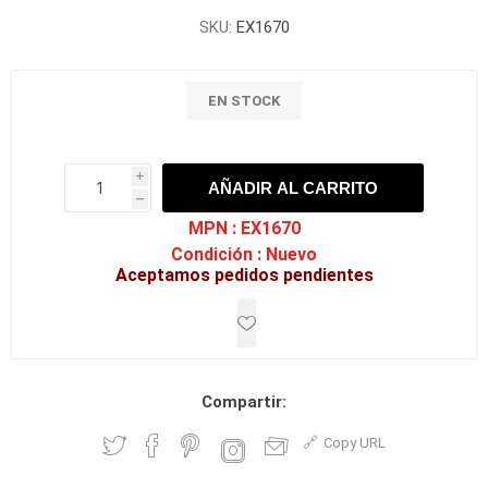
SKU:
EX1670
EN STOCK
i
AÑADIR AL CARRITO
h
h
MPN :
EX1670
Condición :
Nuevo
Aceptamos pedidos pendientes
Compartir:
Copy URL