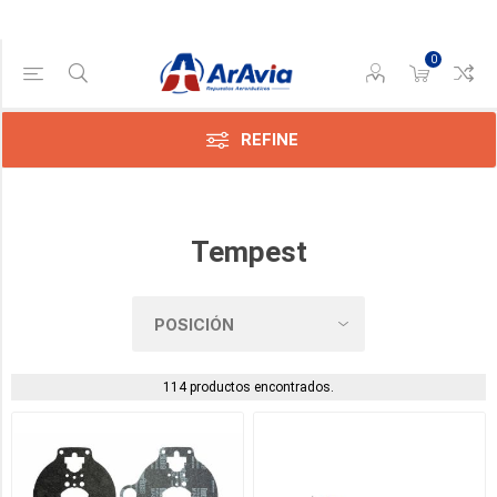
0
Categoría
REFINE
Adaptadores
de
Filtro
de
Tempest
Aceite
(5)
Bombas
de
Combustible
(3)
114 productos encontrados.
Bombas
De
Vacío
(13)