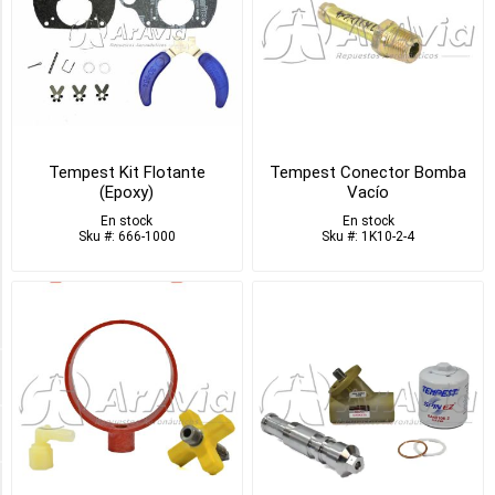
Bujías
(11)
Carburadores
y
Repuestos
(43)
Tempest Kit Flotante
Tempest Conector Bomba
(Epoxy)
Vacío
Champion
/
En stock
En stock
Sku #: 666-1000
Sku #: 1K10-2-4
Bellanca
(1)
8
MORE
APLICACION
MOTOR
Disponible