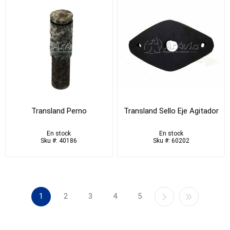
Transland Perno
Transland Sello Eje Agitador
En stock
En stock
Sku #: 40186
Sku #: 60202
1
2
3
4
5