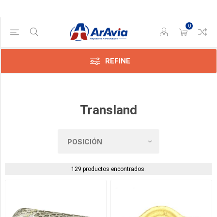
0
Categoría
REFINE
Cp
(26)
Dispersores
Transland
De
Sólido
(7)
Hélices
De
Bombas
129 productos encontrados.
(1)
Llaves
(17)