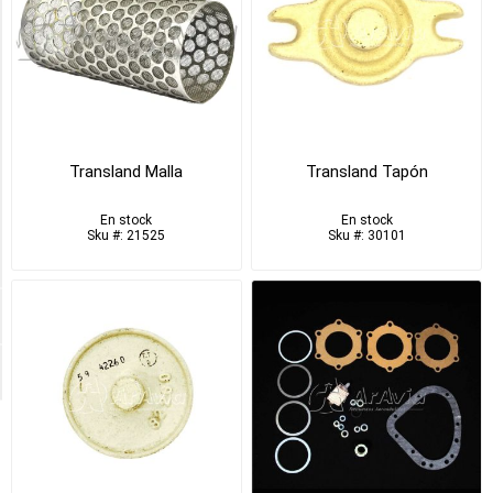
Manómetros,
Caudalímetros,
Otros
Instrumentos
(1)
Sellos,
Juntas,
Transland Malla
Transland Tapón
Burletes
(3)
En stock
En stock
Sku #: 21525
Sku #: 30101
1
MORE
APLICACION
Disponible