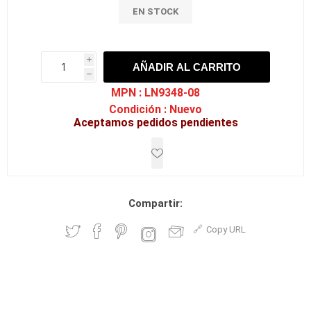
EN STOCK
i
AÑADIR AL CARRITO
h
h
MPN :
LN9348-08
Condición :
Nuevo
Aceptamos pedidos pendientes
Compartir:
Copy URL