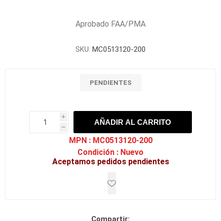
Aprobado FAA/PMA
SKU:
MC0513120-200
PENDIENTES
i
AÑADIR AL CARRITO
h
h
MPN :
MC0513120-200
Condición :
Nuevo
Aceptamos pedidos pendientes
Compartir: