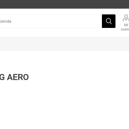
Mi
cuen
G AERO