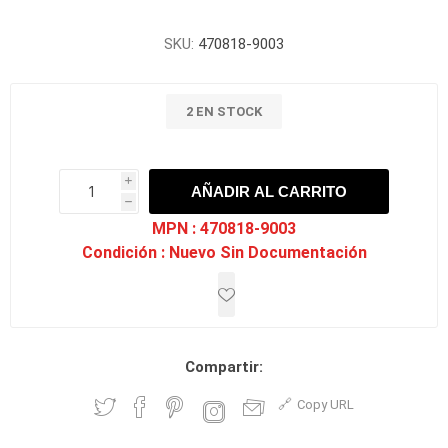
SKU:
470818-9003
2 EN STOCK
i
AÑADIR AL CARRITO
h
h
MPN :
470818-9003
Condición :
Nuevo Sin Documentación
Compartir:
Copy URL