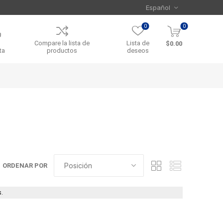
0
0
Compare la lista de
Lista de
$0.00
ta
productos
deseos
ORDENAR POR
.