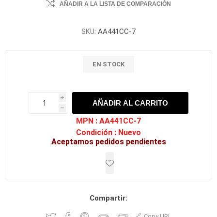
AÑADIR A LA LISTA DE COMPARACIÓN
SKU:
AA441CC-7
EN STOCK
i
AÑADIR AL CARRITO
h
h
MPN :
AA441CC-7
Condición :
Nuevo
Aceptamos pedidos pendientes
Compartir:
Copy URL