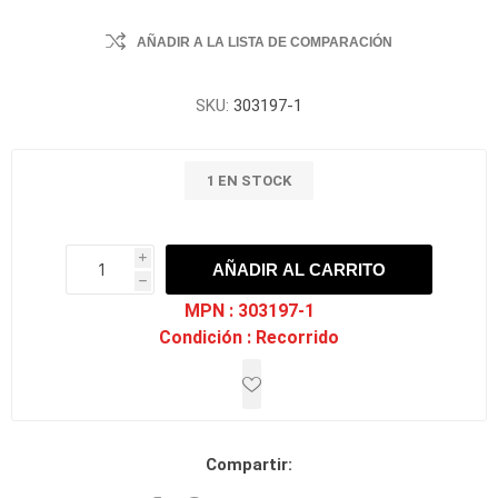
AÑADIR A LA LISTA DE COMPARACIÓN
SKU:
303197-1
1 EN STOCK
i
AÑADIR AL CARRITO
h
h
MPN :
303197-1
Condición :
Recorrido
Compartir: